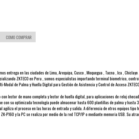
COMO COMPRAR
entrega en las ciudades de Lima, Arequipa, Cusco , Moquegua , Tacna , Ica , Chiclayo , 
alizando ZKTECO en Peru , somos especialistas importando terminal biometrico, control de
ti-Modal de Palma y Huella Digital para Gestión de Asistencia y Control de Acceso ZKTEC
con lector de mano completa y lector de huella digital, para aplicaciones de reloj checad
ue con su optimizada tecnología puede almacenar hasta 600 plantillas de palma y hasta 3,
l agiliza el proceso en las horas de entrada y salida. A diferencia de otros equipos tipo 
al ZK-P160 y la PC se realiza por medio de la red TCP/IP o mediante memoria USB. Su atra