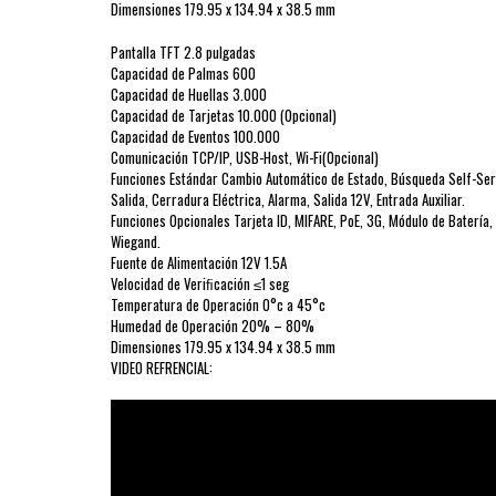
Dimensiones 179.95 x 134.94 x 38.5 mm
Pantalla TFT 2.8 pulgadas
Capacidad de Palmas 600
Capacidad de Huellas 3.000
Capacidad de Tarjetas 10.000 (Opcional)
Capacidad de Eventos 100.000
Comunicación TCP/IP, USB-Host, Wi-Fi(Opcional)
Funciones Estándar Cambio Automático de Estado, Búsqueda Self-Serv
Salida, Cerradura Eléctrica, Alarma, Salida 12V, Entrada Auxiliar.
Funciones Opcionales Tarjeta ID, MIFARE, PoE, 3G, Módulo de Batería,
Wiegand.
Fuente de Alimentación 12V 1.5A
Velocidad de Veriﬁcación ≤1 seg
Temperatura de Operación 0°c a 45°c
Humedad de Operación 20% – 80%
Dimensiones 179.95 x 134.94 x 38.5 mm
VIDEO REFRENCIAL: