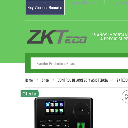
–
Elfsight Click To Call
Elfsight Wh
Hoy
Viernes
Remate
Home
Shop
CONTROL DE ACCESO Y ASISTENCIA
ZKTECO
Oferta