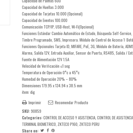
Capacidad de Palmas 600
Capacidad de Huellas 3.000
Capacidad de Tarjetas 10.000 (Opcional)
Capacidad de Eventos 100.000
Comunicación TCP/IP, USB-Host, Wi-Fi(Opcional)
Funciones Estándar Cambio Automático de Estado, Búsqueda Self-Service, C
Timbre Programado, SMS, Impresora. Módulo de Control de Acceso 1: Botón d
Funciones Opcionales Tarjeta ID, MIFARE, PoE, 3G, Módulo de Batería, ADMS
Alarma, Salida 12V, Entrada Auxiliar, Sensor de Puerta, RS485, Salida / En
Fuente de Alimentación 12V 1.5A
Velocidad de Veriﬁcación ≤1 seg
Temperatura de Operación 0°c a 45°c
Humedad de Operación 20% – 80%
Dimensiones 179.95 x 134.94 x 38.5 mm
item: dig
Imprimir
Recomendar Producto
SKU:
90859
Categories:
CONTROL DE ACCESO Y ASISTENCIA
,
CONTROL DE ASISTENCI
TERMINAL BIOMETRICO
,
ZKTECO P160
,
ZKTECO PERU
Share on: