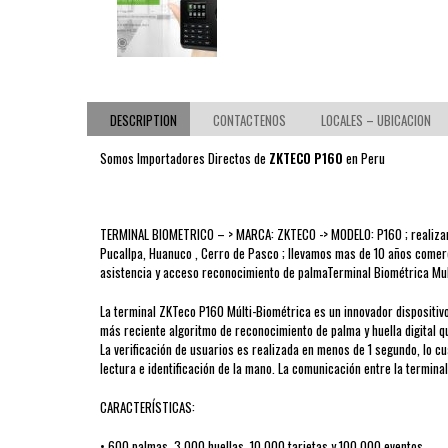
DESCRIPTION
CONTACTENOS
LOCALES – UBICACION
Somos Importadores Directos de
ZKTECO P160
en Peru
TERMINAL BIOMETRICO – > MARCA: ZKTECO -> MODELO: P160 ; realizamos 
Pucallpa, Huanuco , Cerro de Pasco ; llevamos mas de 10 años comerci
asistencia y acceso reconocimiento de palmaTerminal Biométrica Mul
La terminal ZKTeco P160 Múlti-Biométrica es un innovador dispositivo 
más reciente algoritmo de reconocimiento de palma y huella digital q
La verificación de usuarios es realizada en menos de 1 segundo, lo cua
lectura e identificación de la mano. La comunicación entre la termin
CARACTERÍSTICAS:
• 600 palmas, 3.000 huellas, 10.000 tarjetas y 100.000 eventos.