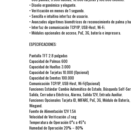
• Diseño ergonómico y elegante.
• Veriﬁcación en menos de 1 segundo.
• Sencilla e intuitiva interfaz de usuario.
• Avanzados algoritmos biométricos de reconocimiento de palma y huel
• Interfaz de comunicación TCP/IP, USB-Host, Wi-Fi.
• Módulos opcionales de acceso, PoE, 3G, batería e impresora.
ESPECIFICACIONES:
Pantalla TFT 2.8 pulgadas
Capacidad de Palmas 600
Capacidad de Huellas 3.000
Capacidad de Tarjetas 10.000 (Opcional)
Capacidad de Eventos 100.000
Comunicación TCP/IP, USB-Host, Wi-Fi(Opcional)
Funciones Estándar Cambio Automático de Estado, Búsqueda Self-Serv
Salida, Cerradura Eléctrica, Alarma, Salida 12V, Entrada Auxiliar.
Funciones Opcionales Tarjeta ID, MIFARE, PoE, 3G, Módulo de Batería,
Wiegand.
Fuente de Alimentación 12V 1.5A
Velocidad de Veriﬁcación ≤1 seg
Temperatura de Operación 0°c a 45°c
Humedad de Operación 20% – 80%