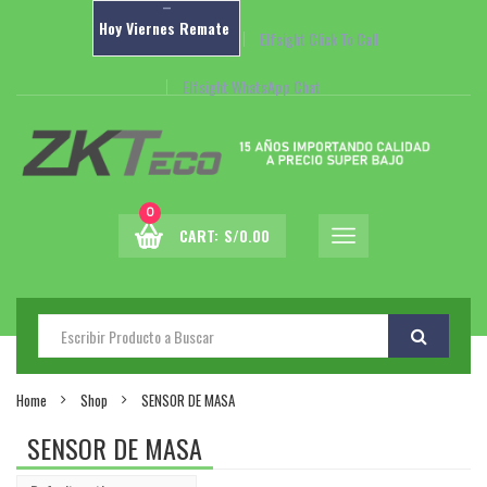
–
Hoy
Viernes
Remate
Elfsight Click To Call
Elfsight WhatsApp Chat
0
CART:
S/
0.00
Home
Shop
SENSOR DE MASA
SENSOR DE MASA